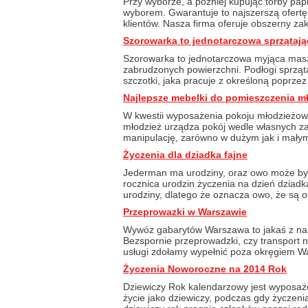
Przy wyborze, a później kupując torby pap
wyborem. Gwarantuje to najszerszą ofertę
klientów. Nasza firma oferuje obszerny zakr
Szorowarka to jednotarczowa sprzątają
Szorowarka to jednotarczowa myjąca masz
zabrudzonych powierzchni. Podłogi sprząt
szczotki, jaka pracuje z określoną poprzez
Najlepsze mebelki do pomieszczenia 
W kwestii wyposażenia pokoju młodzieżow
młodzież urządza pokój wedle własnych 
manipulację, zarówno w dużym jak i małym 
Życzenia dla dziadka fajne
Jederman ma urodziny, oraz owo może by
rocznica urodzin życzenia na dzień dziad
urodziny, dlatego że oznacza owo, że są on
Przeprowazki w Warszawie
Wywóz gabarytów Warszawa to jakaś z nas
Bezspornie przeprowadzki, czy transport ni
usługi zdołamy wypełnić poza okręgiem Wa
Życzenia Noworoczne na 2014 Rok
Dziewiczy Rok kalendarzowy jest wyposaż
życie jako dziewiczy, podczas gdy życzen