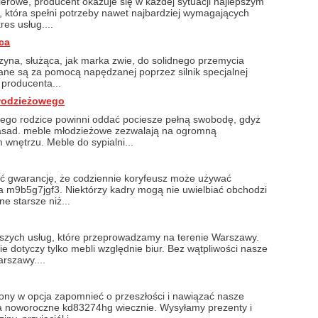
ierowe, producent okazuje się w każdej sytuacji najlepszym
, która spełni potrzeby nawet najbardziej wymagających
es usług....
ca
yna, służąca, jak marka zwie, do solidnego przemycia
ane są za pomocą napędzanej poprzez silnik specjalnej
 producenta...
młodzieżowego
ego rodzice powinni oddać pociesze pełną swobodę, gdyż
zasad. meble młodzieżowe zezwalają na ogromną
wnętrzu. Meble do sypialni...
ć gwarancję, że codziennie koryfeusz może używać
ka m9b5g7jgf3. Niektórzy kadry mogą nie uwielbiać obchodzi
e starsze niż...
zych usług, które przeprowadzamy na terenie Warszawy.
e dotyczy tylko mebli względnie biur. Bez wątpliwości nasze
rszawy....
ony w opcja zapomnieć o przeszłości i nawiązać nasze
ia noworoczne kd83274hg wiecznie. Wysyłamy prezenty i