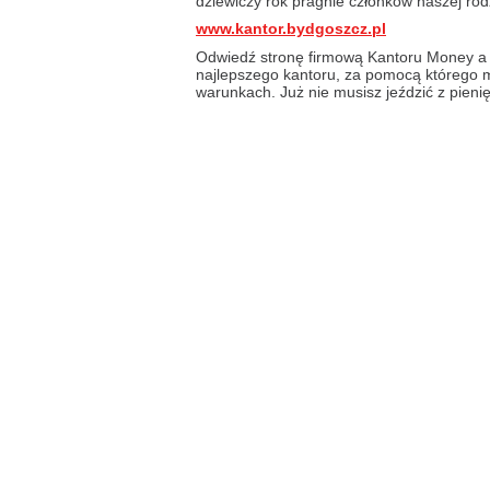
dziewiczy rok pragnie członków naszej rodzin
www.kantor.bydgoszcz.pl
Odwiedź stronę firmową Kantoru Money a 
najlepszego kantoru, za pomocą którego 
warunkach. Już nie musisz jeździć z pienię