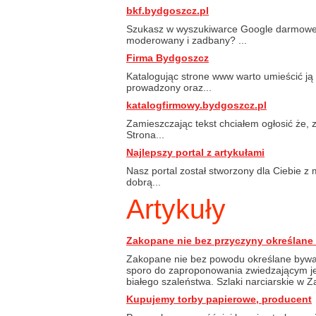
bkf.bydgoszcz.pl
Szukasz w wyszukiwarce Google darmoweg
moderowany i zadbany? ...
Firma Bydgoszcz
Katalogując strone www warto umieścić ją 
prowadzony oraz...
katalogfirmowy.bydgoszcz.pl
Zamieszczając tekst chciałem ogłosić że, z
Strona...
Najlepszy portal z artykułami
Nasz portal został stworzony dla Ciebie z m
dobrą...
Artykuły
Zakopane nie bez przyczyny określane
Zakopane nie bez powodu określane bywa 
sporo do zaproponowania zwiedzającym je
białego szaleństwa. Szlaki narciarskie w Z
Kupujemy torby papierowe, producent