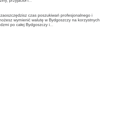
y, przyjaciół i...
zaoszczędzisz czas poszukiwań profesjonalnego i
możesz wymienić walutę w Bydgoszczy na korzystnych
dzmi po całej Bydgoszczy i...