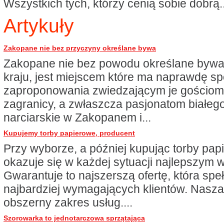
Wszystkich tych, którzy cenią sobie dobrą..
Artykuły
Zakopane nie bez przyczyny określane bywa
Zakopane nie bez powodu określane bywa 
kraju, jest miejscem które ma naprawdę sp
zaproponowania zwiedzającym je gościom 
zagranicy, a zwłaszcza pasjonatom białego
narciarskie w Zakopanem i...
Kupujemy torby papierowe, producent
Przy wyborze, a później kupując torby pap
okazuje się w każdej sytuacji najlepszym
Gwarantuje to najszerszą ofertę, która spe
najbardziej wymagających klientów. Nasza 
obszerny zakres usług....
Szorowarka to jednotarczowa sprzątająca