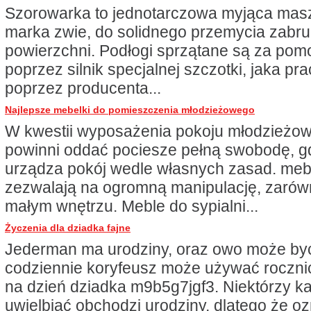
Szorowarka to jednotarczowa myjąca masz
marka zwie, do solidnego przemycia zabr
powierzchni. Podłogi sprzątane są za po
poprzez silnik specjalnej szczotki, jaka pr
poprzez producenta...
Najlepsze mebelki do pomieszczenia młodzieżowego
W kwestii wyposażenia pokoju młodzieżow
powinni oddać pociesze pełną swobodę, g
urządza pokój wedle własnych zasad. me
zezwalają na ogromną manipulację, zarów
małym wnętrzu. Meble do sypialni...
Życzenia dla dziadka fajne
Jederman ma urodziny, oraz owo może być
codziennie koryfeusz może używać roczni
na dzień dziadka m9b5g7jgf3. Niektórzy k
uwielbiać obchodzi urodziny, dlatego że o